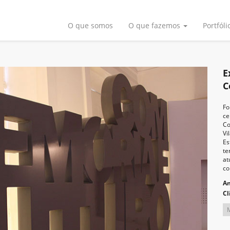
O que somos
O que fazemos
Portfóli
E
C
Fo
ce
Co
Vi
Es
te
at
co
A
Cl
M