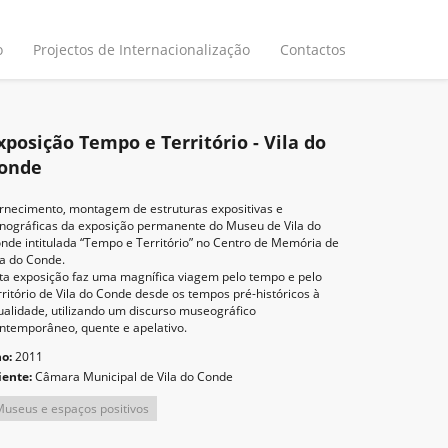
o
Projectos de Internacionalização
Contactos
xposição Tempo e Território - Vila do
onde
rnecimento, montagem de estruturas expositivas e
nográficas da exposição permanente do Museu de Vila do
nde intitulada “Tempo e Território” no Centro de Memória de
la do Conde.
ta exposição faz uma magnífica viagem pelo tempo e pelo
rritório de Vila do Conde desde os tempos pré-históricos à
ualidade, utilizando um discurso museográfico
ntemporâneo, quente e apelativo.
no:
2011
iente:
Câmara Municipal de Vila do Conde
useus e espaços positivos