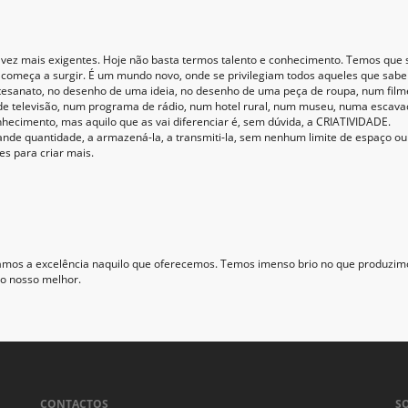
z mais exigentes. Hoje não basta termos talento e conhecimento. Temos que ser
omeça a surgir. É um mundo novo, onde se privilegiam todos aqueles que sabem c
rtesanato, no desenho de uma ideia, no desenho de uma peça de roupa, num fi
de televisão, num programa de rádio, num hotel rural, num museu, numa escava
cimento, mas aquilo que as vai diferenciar é, sem dúvida, a CRIATIVIDADE.
ande quantidade, a armazená-la, a transmiti-la, sem nenhum limite de espaço o
s para criar mais.
uramos a excelência naquilo que oferecemos. Temos imenso brio no que produzi
 o nosso melhor.
CONTACTOS
S