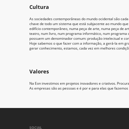
Cultura
As sociedades contemporâneas do mundo ocidental são cada ve
chave de todo um sistema que está subjacente ao mundo que c
edifício contemporâneo, numa peça de arte, numa peça de a
teatro, num livro, num programa informático, num programa 
possuem um denominador comum: produção intelectual e conhe
Hoje sabemos o que fazer com a informação, a gerá-la em gr
gerar conhecimento, estamos, cada vez em melhores condiçõe
Valores
Na Eon investimos em projetos inovadores e criativos. Proc
As empresas são as pessoas e é por e para elas que fazemos
SOCIAL