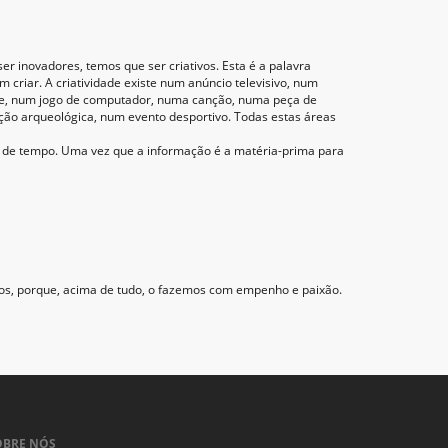
 inovadores, temos que ser criativos. Esta é a palavra
riar. A criatividade existe num anúncio televisivo, num
lme, num jogo de computador, numa canção, numa peça de
ção arqueológica, num evento desportivo. Todas estas áreas
u de tempo. Uma vez que a informação é a matéria-prima para
mos, porque, acima de tudo, o fazemos com empenho e paixão.
OBRE NÓS