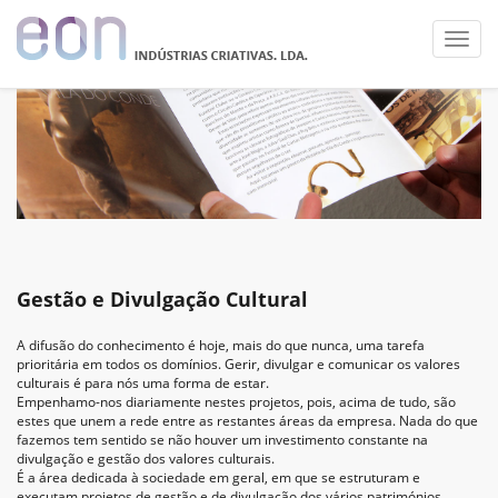
Toggl
navig
Gestão e Divulgação Cultural
A difusão do conhecimento é hoje, mais do que nunca, uma tarefa
prioritária em todos os domínios. Gerir, divulgar e comunicar os valores
culturais é para nós uma forma de estar.
Empenhamo-nos diariamente nestes projetos, pois, acima de tudo, são
estes que unem a rede entre as restantes áreas da empresa. Nada do que
fazemos tem sentido se não houver um investimento constante na
divulgação e gestão dos valores culturais.
É a área dedicada à sociedade em geral, em que se estruturam e
executam projetos de gestão e de divulgação dos vários patrimónios,