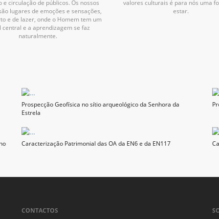
 e circulação de públicos. Os nossos
valores culturais é para nós uma f
são lugares de emoções e sensações,
estar.
rto e de lazer, onde o Homem tem um
l central e a aprendizagem se faz
naturalmente.
Prospecção Geofísica no sítio arqueológico da Senhora da
Pr
Estrela
nho
Caracterização Patrimonial das OA da EN6 e da EN117
Ca
CONTACTOS
S