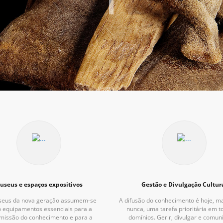
useus e espaços expositivos
Gestão e Divulgação Cultur
seus da nova geração assumem-se
A difusão do conhecimento é hoje, m
 equipamentos essenciais para a
nunca, uma tarefa prioritária em t
missão do conhecimento e para a
domínios. Gerir, divulgar e comun