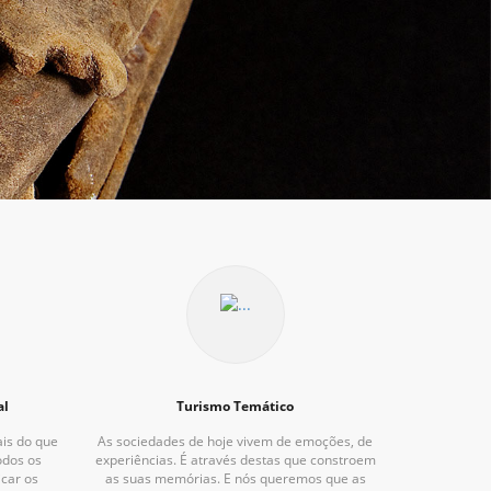
al
Turismo Temático
ais do que
As sociedades de hoje vivem de emoções, de
odos os
experiências. É através destas que constroem
icar os
as suas memórias. E nós queremos que as