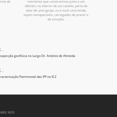
orma de
memórias que construirmos junto a um
dólmen, no interior de um castelo, perto do
altar de uma igreja, ou a ouvir uma lenda,
sejam inesquecíveis, carregadas de prazer e
de emoção.
ospecção geofísica no Largo Dr. António de Almeida
racterização Patrimonial das PP no IC2
OBRE NÓS