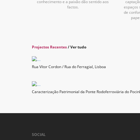
conhecimento e a paixão dão sentido aos
captação
factos.
espaços 
de confo
pape
Projectos Recentes
/
Ver tudo
Rua Vítor Cordon / Rua do Ferragial, Lisboa
Caracterização Patrimonial da Ponte Rodoferroviária do Poci
SOCIAL