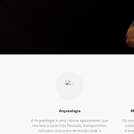
Arqueologia
M
A Arqueologia é uma ciência apaixonante, que
Os mu
nos leva a tocar (n)o Passado, transportamo-
como
nos para uma outra dimensão onde o
trans